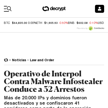
Coin Prices
$64,835.00
$1,905.93
$602.08
BTC
0.00%
ETH
-0.50%
BNB
-0.10%
USDC
Price data by
Noticias
Law and Order
Operativo de Interpol
Contra Malware Infostealer
Conduce a 32 Arrestos
Más de 20.000 IPs y dominios fueron
desactivados y se confiscaron 41