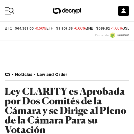
Coin Prices
$64,381.00
$1,907.36
$589.82
BTC
-0.50%
ETH
-0.60%
BNB
-1.60%
USDC
Price data by
Noticias
Law and Order
Ley CLARITY es Aprobada
por Dos Comités de la
Cámara y se Dirige al Pleno
de la Cámara Para su
Votación