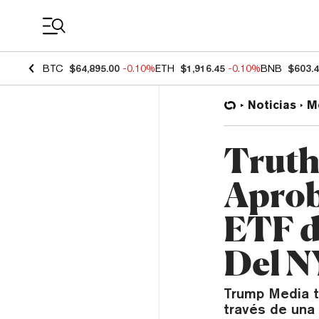
Coin Prices
BTC
$64,895.00
-0.10%
ETH
$1,916.45
-0.10%
BNB
$603.
Noticias
M
Truth
Aprob
ETF d
Del 
Trump Media t
través de una