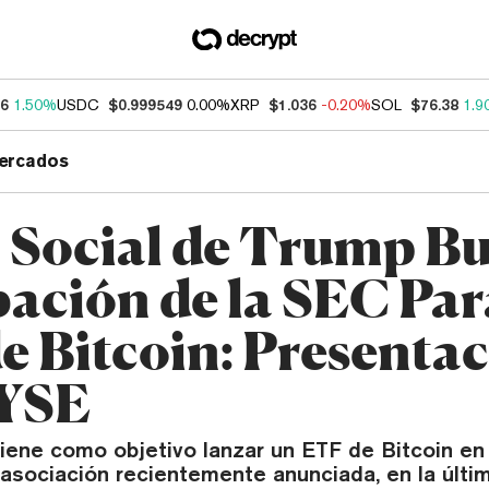
46
1.50%
USDC
$0.999549
0.00%
XRP
$1.036
-0.20%
SOL
$76.38
1.9
ercados
 Social de Trump B
ación de la SEC Par
e Bitcoin: Presenta
NYSE
iene como objetivo lanzar un ETF de Bitcoin en 
 asociación recientemente anunciada, en la últi