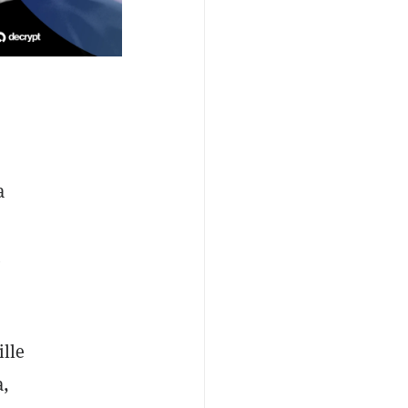
a
.
ille
a,