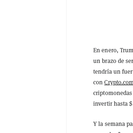
En enero, Tru
un brazo de ser
tendría un fue
con
Crypto.co
criptomonedas 
invertir hasta 
Y la semana p