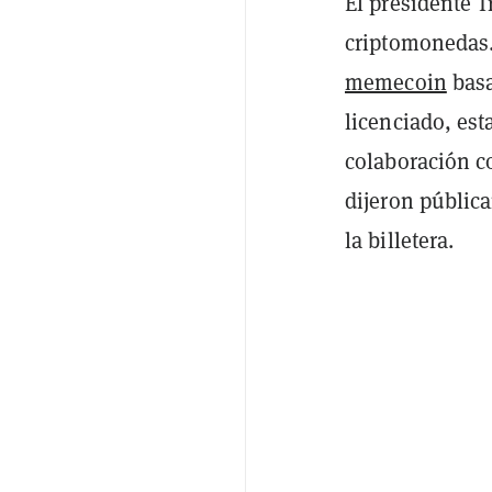
El presidente 
criptomonedas. 
memecoin
bas
licenciado, est
colaboración c
dijeron públic
la billetera.