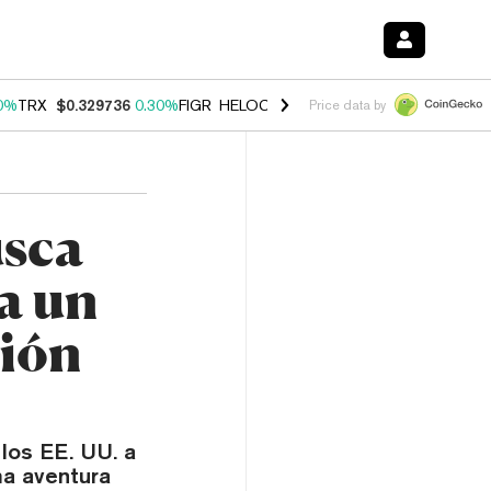
0%
TRX
$0.329736
0.30%
FIGR_HELOC
$1.001
-2.70%
HYPE
$54.23
Price data by
usca
a un
ción
los EE. UU. a
ma aventura