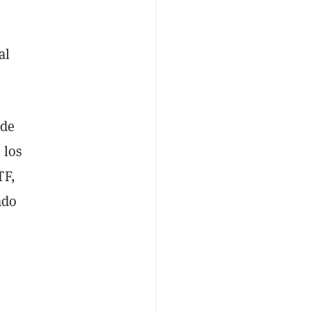
al
 de
 los
TF,
ado