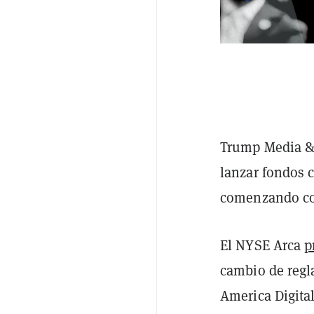
Trump Media &
lanzar fondos 
comenzando con
El NYSE Arca
p
cambio de regla
America Digita