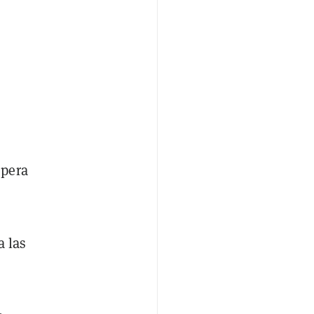
spera
 las