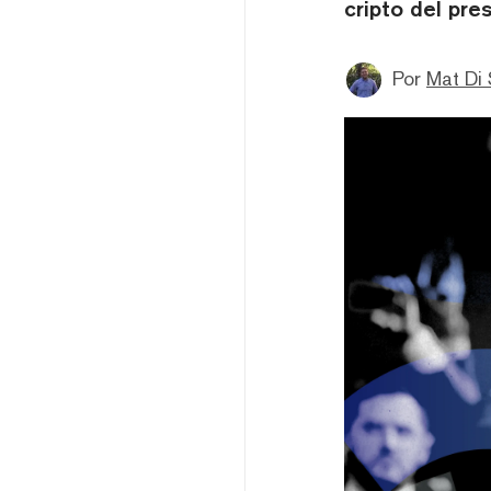
cripto del pre
Por
Mat Di 