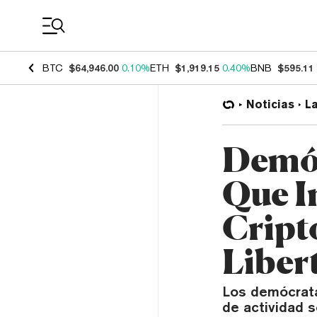
Coin Prices
BTC
$64,946.00
0.10%
ETH
$1,919.15
0.40%
BNB
$595.11
Noticias
L
Demóc
Que I
Cript
Liber
Los demócrata
de actividad 