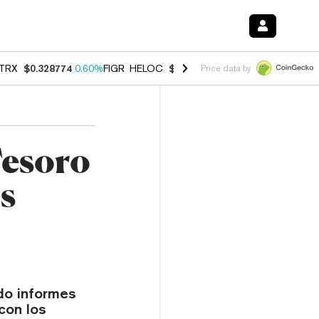
TRX
$0.328774
0.60%
FIGR_HELOC
$1.007
-2.70%
HYPE
$54.46
-4.
Price data by
Tesoro
s
do informes
con los