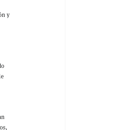
ón y
do
de
an
os,