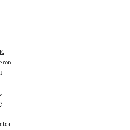
E.
ieron
d
s
P
.
ntes