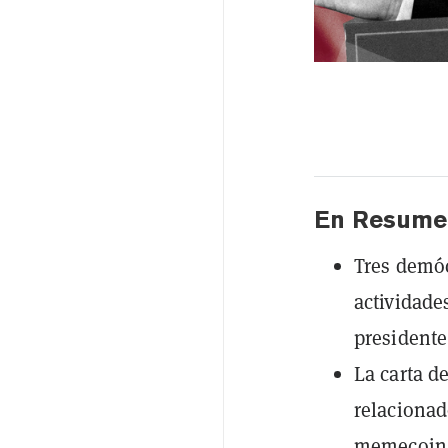
En Resume
Tres demóc
actividade
president
La carta d
relacionad
memecoin