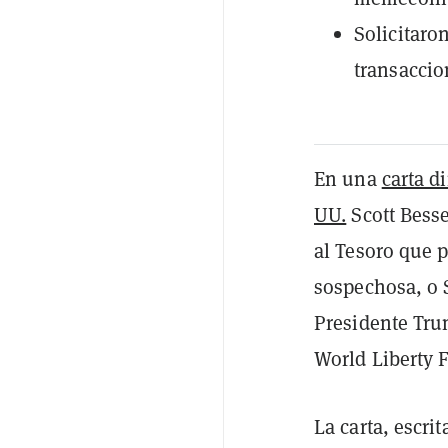
Solicitaro
transaccio
En una
carta d
UU.
Scott Besse
al Tesoro que p
sospechosa, o 
Presidente Tru
World Liberty 
La carta, escr