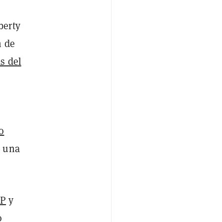
berty
n de
s del
o
n una
P
y
o