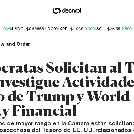
1.00%
USDC
$0.999667
0.00%
XRP
$1.038
0.30%
SOL
$75.39
2.80%
aw and Order
ratas Solicitan al 
nvestigue Actividade
o de Trump y World
ty Financial
s de mayor rango en la Cámara están solicitan
sospechosa del Tesoro de EE. UU. relacionados 