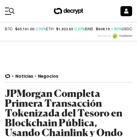
Coin Prices
$65,161.00
$1,923.65
$608.19
$
BTC
0.30%
ETH
0.20%
BNB
1.80%
USDC
Price data by
Noticias
Negocios
JPMorgan Completa
Primera Transacción
Tokenizada del Tesoro en
Blockchain Pública,
Usando Chainlink y Ondo