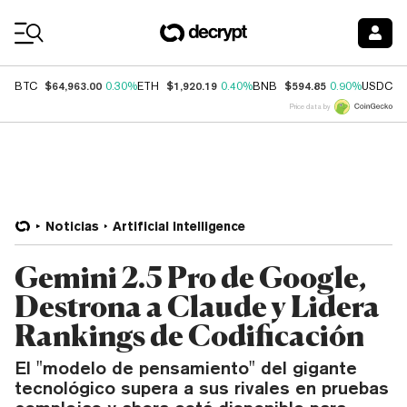
Coin Prices
$64,963.00
$1,920.19
$594.85
$
BTC
0.30%
ETH
0.40%
BNB
0.90%
USDC
Price data by
Noticias
Artificial Intelligence
Gemini 2.5 Pro de Google,
Destrona a Claude y Lidera
Rankings de Codificación
El "modelo de pensamiento" del gigante
tecnológico supera a sus rivales en pruebas