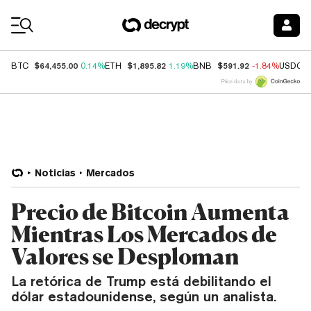
Coin Prices
$64,455.00
$1,895.82
$591.92
BTC
0.14%
ETH
1.19%
BNB
-1.84%
USDC
Price data by
Noticias
Mercados
Precio de Bitcoin Aumenta
Mientras Los Mercados de
Valores se Desploman
La retórica de Trump está debilitando el
dólar estadounidense, según un analista.