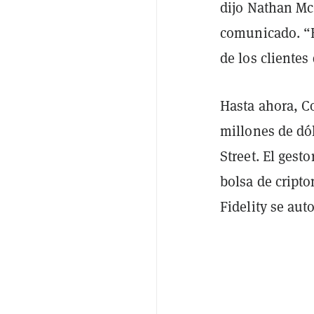
dijo Nathan Mc
comunicado. “E
de los cliente
Hasta ahora, C
millones de dól
Street. El gest
bolsa de cript
Fidelity se aut