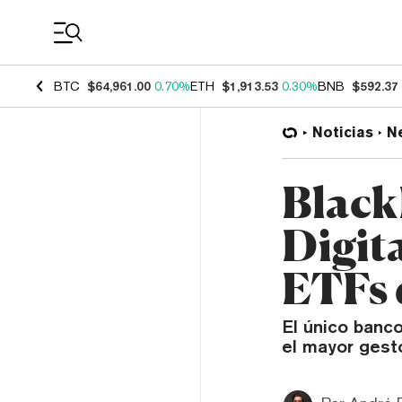
Coin Prices
BTC
$64,961.00
0.70%
ETH
$1,913.53
0.30%
BNB
$592.37
Noticias
N
Black
Digit
ETFs 
El único banco
el mayor gest