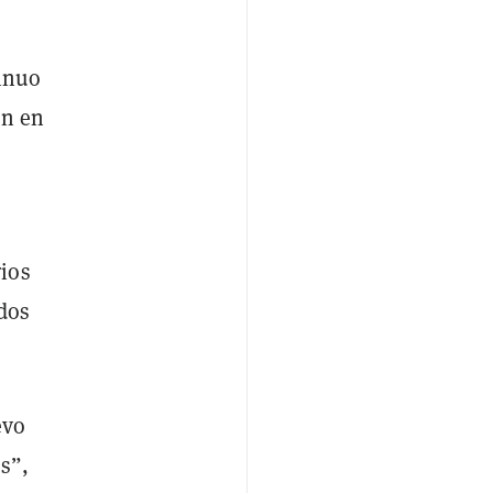
tinuo
ón en
ios
dos
evo
es”,