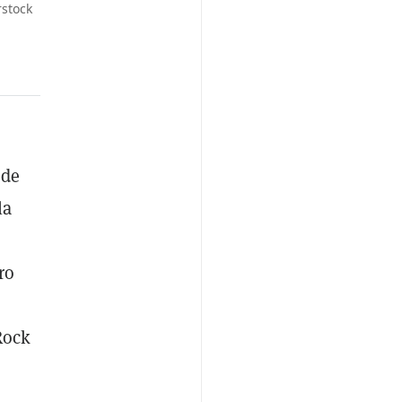
stock
 de
la
ro
Rock