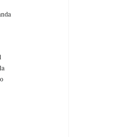
anda
l
la
ro