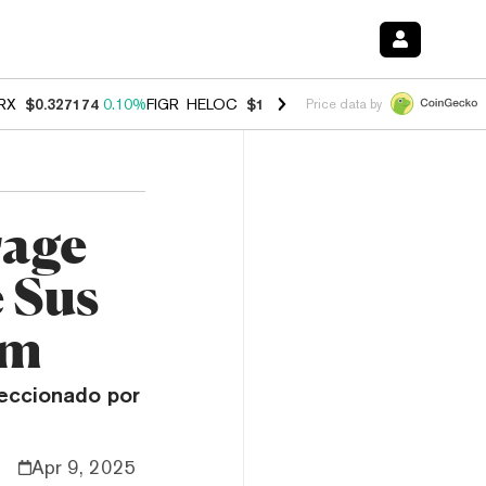
RX
$0.327174
0.10%
FIGR_HELOC
$1.028
0.80%
HYPE
$54.34
-3.20
Price data by
rage
 Sus
um
leccionado por
Apr 9, 2025