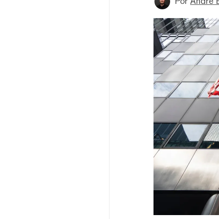
Por
André 