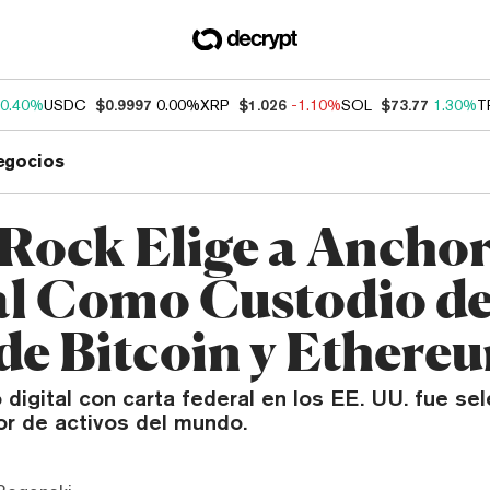
0.40%
USDC
$0.9997
0.00%
XRP
$1.026
-1.10%
SOL
$73.77
1.30%
T
egocios
Rock Elige a Ancho
al Como Custodio de
de Bitcoin y Ethere
 digital con carta federal en los EE. UU. fue se
or de activos del mundo.