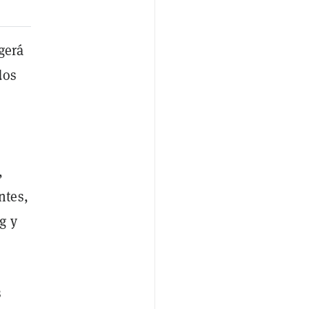
gerá
dos
,
ntes,
ng y
s