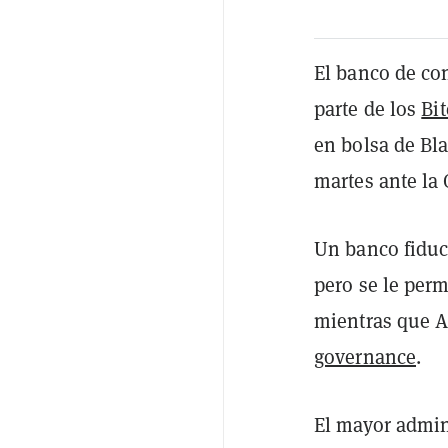
El banco de con
parte de los
Bi
en bolsa de Bl
martes ante la
Un banco fiduci
pero se le per
mientras que A
governance
.
El mayor admin