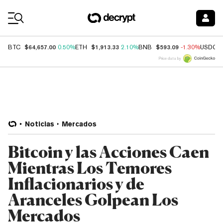
Coin Prices
$64,657.00
$1,913.33
$593.09
BTC
0.50%
ETH
2.10%
BNB
-1.30%
USDC
Price data by
Noticias
Mercados
Bitcoin y las Acciones Caen
Mientras Los Temores
Inflacionarios y de
Aranceles Golpean Los
Mercados