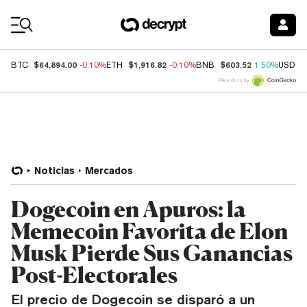
Coin Prices
$64,894.00
$1,916.82
$603.52
BTC
-0.10%
ETH
-0.10%
BNB
1.50%
USDC
Price data by
Noticias
Mercados
Dogecoin en Apuros: la
Memecoin Favorita de Elon
Musk Pierde Sus Ganancias
Post-Electorales
El precio de Dogecoin se disparó a un