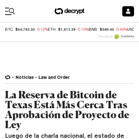
Coin Prices
$64,793.00
$1,913.39
$589.40
BTC
-0.10%
ETH
-0.10%
BNB
-0.90%
USDC
Price data by
Noticias
Law and Order
La Reserva de Bitcoin de
Texas Está Más Cerca Tras
Aprobación de Proyecto de
Ley
Luego de la charla nacional, el estado de