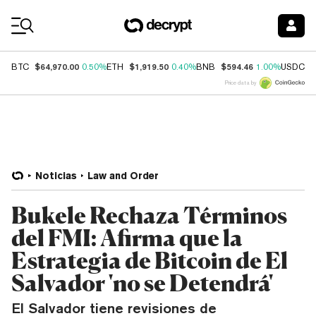
Coin Prices
$64,970.00
$1,919.50
$594.46
$
BTC
0.50%
ETH
0.40%
BNB
1.00%
USDC
Price data by
Noticias
Law and Order
Bukele Rechaza Términos
del FMI: Afirma que la
Estrategia de Bitcoin de El
Salvador 'no se Detendrá'
El Salvador tiene revisiones de