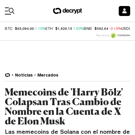
Coin Prices
$65,094.00
$1,926.15
$592.64
BTC
1.10%
ETH
1.50%
BNB
-0.10%
USDC
Price data by
Noticias
Mercados
Memecoins de 'Harry Bōlz'
Colapsan Tras Cambio de
Nombre en la Cuenta de X
de Elon Musk
Las memecoins de Solana con el nombre de