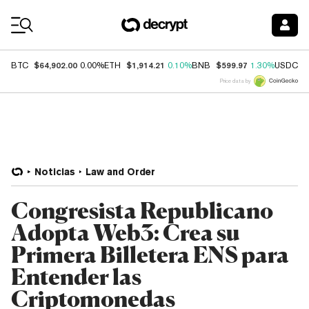
Coin Prices
$64,902.00
$1,914.21
$599.97
$
BTC
0.00%
ETH
0.10%
BNB
1.30%
USDC
Price data by
Noticias
Law and Order
Congresista Republicano
Adopta Web3: Crea su
Primera Billetera ENS para
Entender las
Criptomonedas