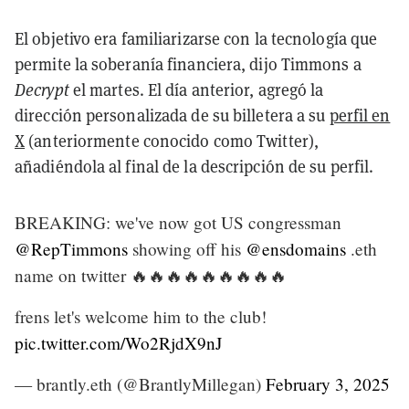
El objetivo era familiarizarse con la tecnología que
permite la soberanía financiera, dijo Timmons a
Decrypt
el martes. El día anterior, agregó la
dirección personalizada de su billetera a su
perfil en
X
(anteriormente conocido como Twitter),
añadiéndola al final de la descripción de su perfil.
BREAKING: we've now got US congressman
@RepTimmons
showing off his
@ensdomains
.eth
name on twitter 🔥🔥🔥🔥🔥🔥🔥🔥🔥
frens let's welcome him to the club!
pic.twitter.com/Wo2RjdX9nJ
— brantly.eth (@BrantlyMillegan)
February 3, 2025