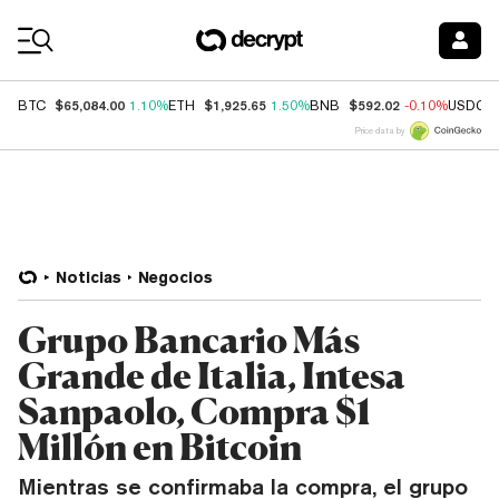
Coin Prices
$65,084.00
$1,925.65
$592.02
BTC
1.10%
ETH
1.50%
BNB
-0.10%
USDC
Price data by
Noticias
Negocios
Grupo Bancario Más
Grande de Italia, Intesa
Sanpaolo, Compra $1
Millón en Bitcoin
Mientras se confirmaba la compra, el grupo