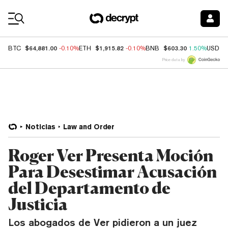
Coin Prices
$64,881.00
$1,915.82
$603.30
BTC
-0.10%
ETH
-0.10%
BNB
1.50%
USDC
Price data by
Noticias
Law and Order
Roger Ver Presenta Moción
Para Desestimar Acusación
del Departamento de
Justicia
Los abogados de Ver pidieron a un juez