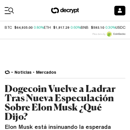
Coin Prices
$64,935.00
$1,917.29
$593.10
$
BTC
0.80%
ETH
0.60%
BNB
0.30%
USDC
Price data by
Noticias
Mercados
Dogecoin Vuelve a Ladrar
Tras Nueva Especulación
Sobre Elon Musk ¿Qué
Dijo?
Elon Musk está insinuando la esperada