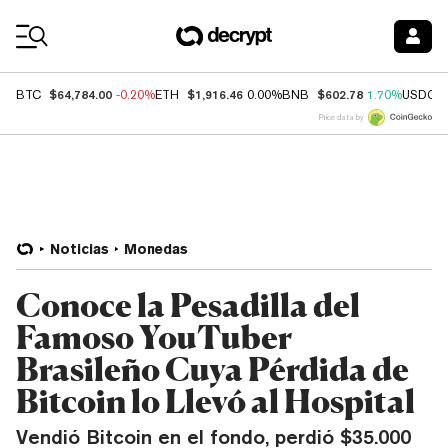
Coin Prices
$64,784.00
$1,916.46
$602.78
BTC
-0.20%
ETH
0.00%
BNB
1.70%
USDC
Price data by
Noticias
Monedas
Conoce la Pesadilla del
Famoso YouTuber
Brasileño Cuya Pérdida de
Bitcoin lo Llevó al Hospital
Vendió Bitcoin en el fondo, perdió $35.000