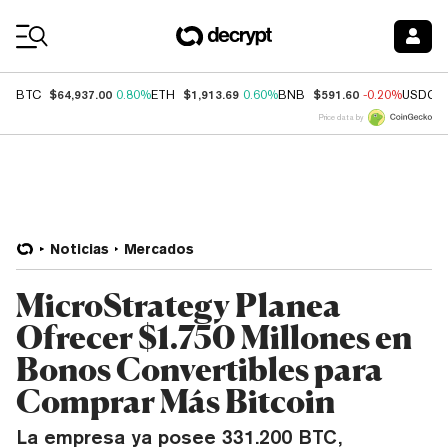
Coin Prices
$64,937.00
$1,913.69
$591.60
BTC
0.80%
ETH
0.60%
BNB
-0.20%
USDC
Price data by
Noticias
Mercados
MicroStrategy Planea
Ofrecer $1.750 Millones en
Bonos Convertibles para
Comprar Más Bitcoin
La empresa ya posee 331.200 BTC,