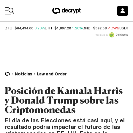
Coin Prices
$64,494.00
$1,897.20
$592.58
BTC
0.20%
ETH
1.26%
BNB
-1.74%
USDC
Price data by
Noticias
Law and Order
Posición de Kamala Harris
y Donald Trump sobre las
Criptomonedas
El día de las Elecciones está casi aquí, y el
resultado podría impactar el futuro de las