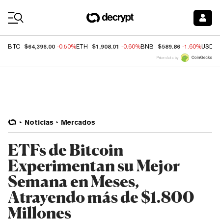
Coin Prices
$64,396.00
$1,908.01
$589.86
BTC
-0.50%
ETH
-0.60%
BNB
-1.60%
USDC
Price data by
Noticias
Mercados
ETFs de Bitcoin
Experimentan su Mejor
Semana en Meses,
Atrayendo más de $1.800
Millones