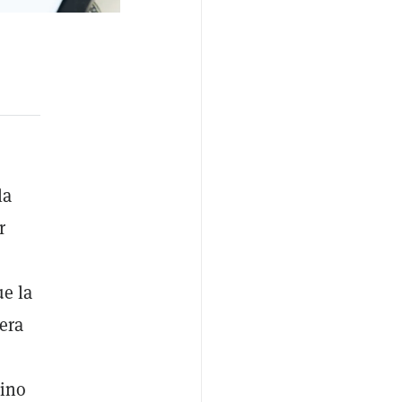
la
r
ue la
era
mino