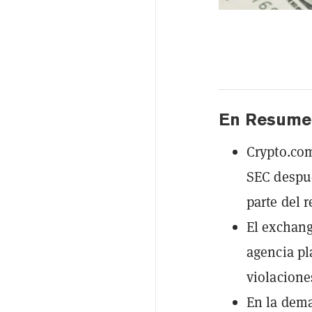
En Resume
Crypto.co
SEC despué
parte del 
El exchang
agencia pl
violacione
En la dema