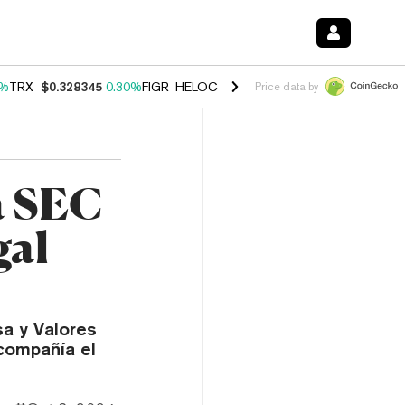
0%
TRX
$0.328345
0.30%
FIGR_HELOC
$1.007
-2.70%
HYPE
$54.48
-
Price data by
a SEC
gal
a y Valores
 compañía el