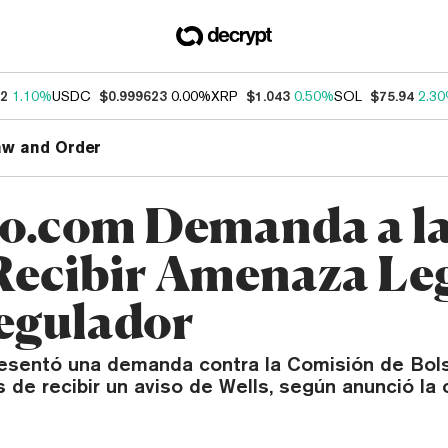
62
1.10%
USDC
$0.999623
0.00%
XRP
$1.043
0.50%
SOL
$75.94
2.3
aw and Order
o.com Demanda a l
Recibir Amenaza Le
egulador
esentó una demanda contra la Comisión de Bols
de recibir un aviso de Wells, según anunció la