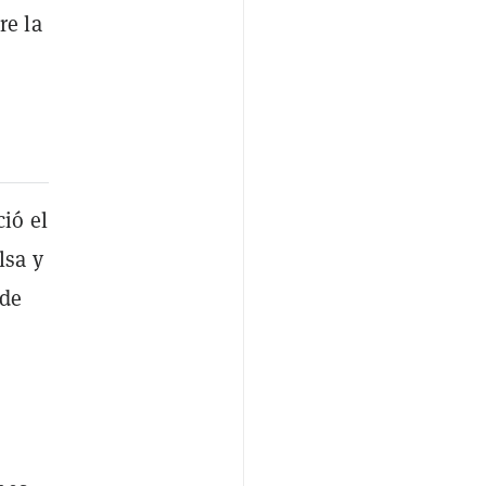
re la
ió el
lsa y
 de