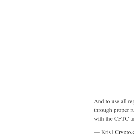
And to use all re
through proper 
with the CFTC an
— Kris | Crypto