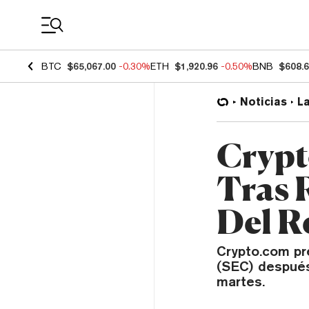
Coin Prices
BTC
$65,067.00
-0.30%
ETH
$1,920.96
-0.50%
BNB
$608.
Noticias
L
Crypt
Tras 
Del R
Crypto.com pr
(SEC) después 
martes.