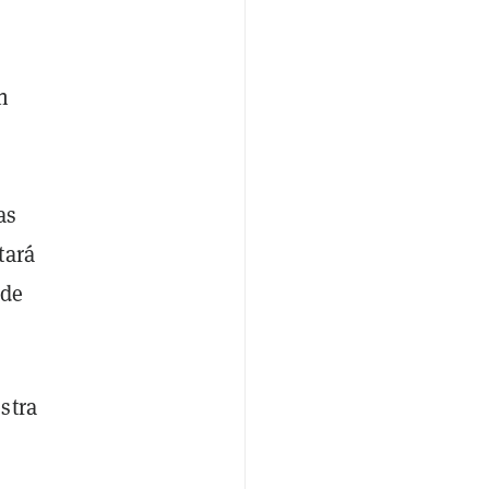
n
as
tará
 de
stra