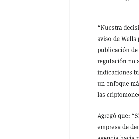
“Nuestra decis
aviso de Wells 
publicación de
regulación no a
indicaciones b
un enfoque más
las criptomone
Agregó que: “S
empresa de dem
agencia hacia 