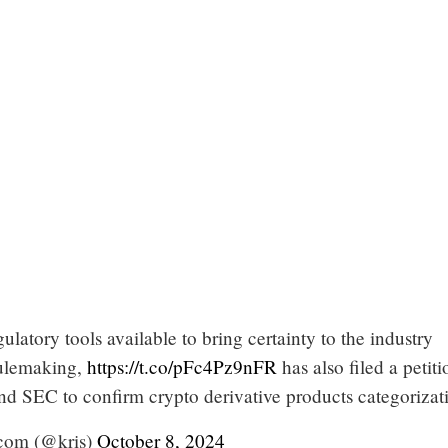
gulatory tools available to bring certainty to the industry
rulemaking,
https://t.co/pFc4Pz9nFR
has also filed a petiti
d SEC to confirm crypto derivative products categorizat
.com (@kris)
October 8, 2024