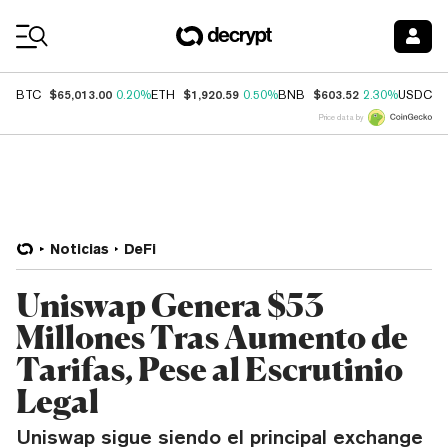
Coin Prices
$65,013.00
$1,920.59
$603.52
$
BTC
0.20%
ETH
0.50%
BNB
2.30%
USDC
Price data by
Noticias
DeFi
Uniswap Genera $53
Millones Tras Aumento de
Tarifas, Pese al Escrutinio
Legal
Uniswap sigue siendo el principal exchange