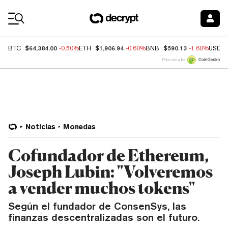
Coin Prices
$64,384.00
$1,906.94
$590.13
BTC
-0.50%
ETH
-0.60%
BNB
-1.60%
USDC
Price data by
Noticias
Monedas
Cofundador de Ethereum,
Joseph Lubin: "Volveremos
a vender muchos tokens"
Según el fundador de ConsenSys, las
finanzas descentralizadas son el futuro.