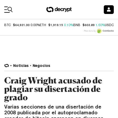
Coin Prices
$64,931.00
$1,919.15
$603.89
$
BTC
0.00%
ETH
0.10%
BNB
1.60%
USDC
Price data by
Noticias
Negocios
Craig Wright acusado de
plagiar su disertación de
grado
Varias secciones de una disertación de
2008 publicada por el autoproclamado