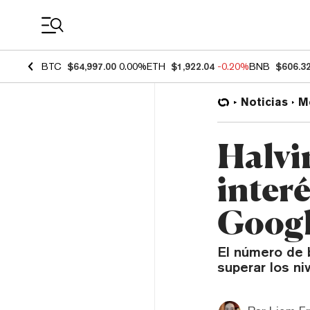
Coin Prices
BTC
$64,997.00
0.00%
ETH
$1,922.04
-0.20%
BNB
$606.3
Noticias
M
Halvi
inter
Goog
El número de 
superar los ni