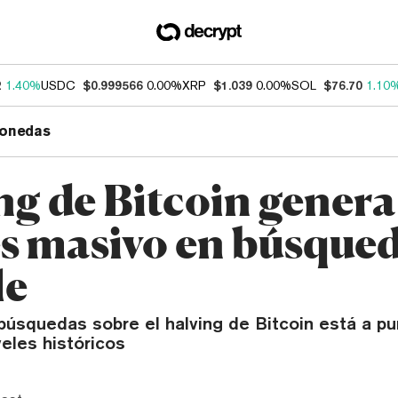
2
1.40%
USDC
$0.999566
0.00%
XRP
$1.039
0.00%
SOL
$76.70
1.10
onedas
ng de Bitcoin genera
és masivo en búsqued
le
búsquedas sobre el halving de Bitcoin está a p
veles históricos