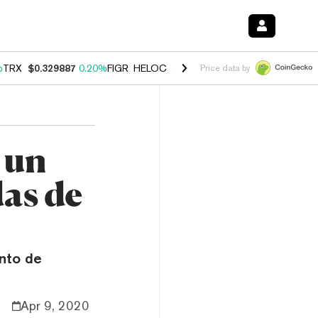
%
TRX
$0.329887
0.20%
FIGR_HELOC
$1.001
-2.70%
HYPE
$54.47
-0
Price data by
 un
as de
unto de
Apr 9, 2020