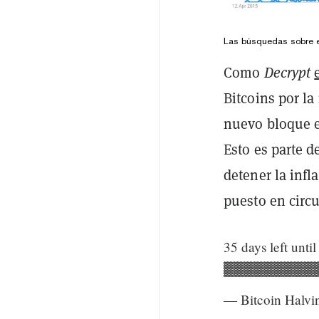
Las búsquedas sobre el
Como
Decrypt
Bitcoins por l
nuevo bloque en
Esto es parte d
detener la infl
puesto en circu
35 days left unti
▓▓▓▓▓▓▓▓▓▓
— Bitcoin Halv