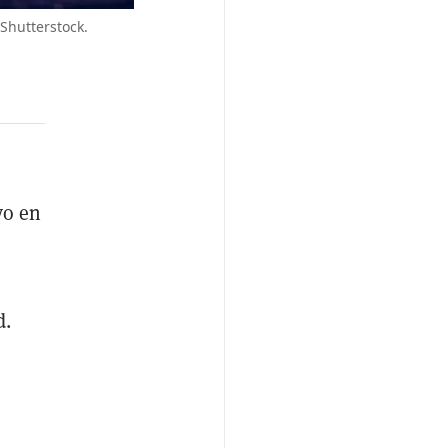
Shutterstock.
vo en
d.