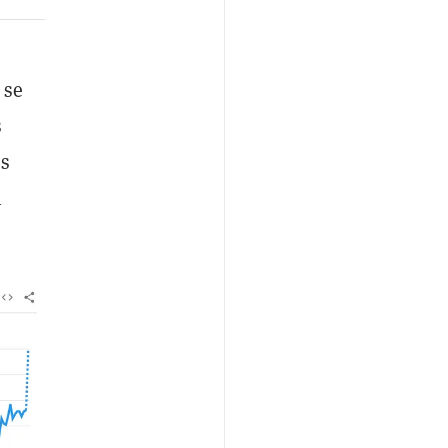
 se
s
os
n