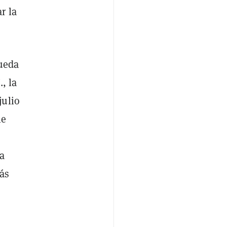
r la
queda
, la
julio
le
a
más