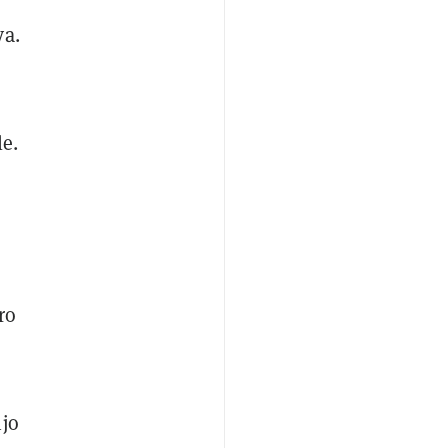
va.
le.
ro
ijo