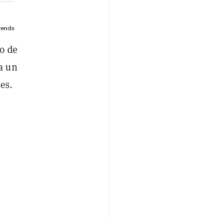
rends
ro de
a un
es.