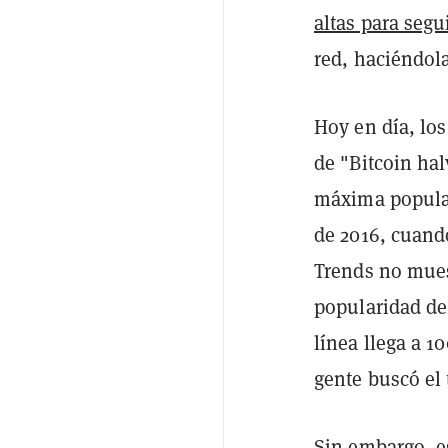
altas para segu
red, haciéndol
Hoy en día, lo
de "Bitcoin hal
máxima popular
de 2016, cuando
Trends no mues
popularidad de
línea llega a 1
gente buscó el
Sin embargo, es