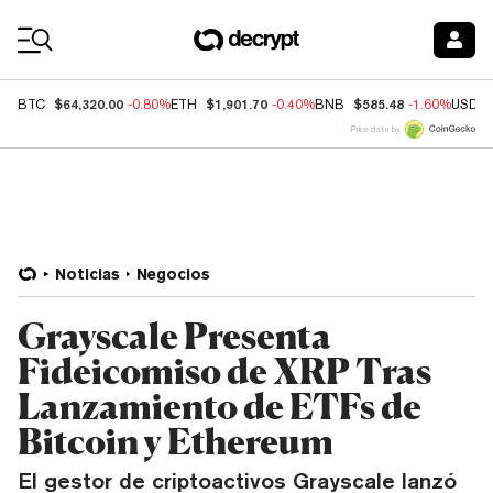
Coin Prices
$64,320.00
$1,901.70
$585.48
BTC
-0.80%
ETH
-0.40%
BNB
-1.60%
USDC
Price data by
Noticias
Negocios
Grayscale Presenta
Fideicomiso de XRP Tras
Lanzamiento de ETFs de
Bitcoin y Ethereum
El gestor de criptoactivos Grayscale lanzó