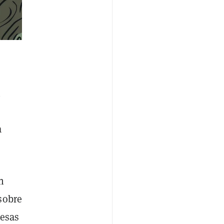
n
a
n
sobre
cesas