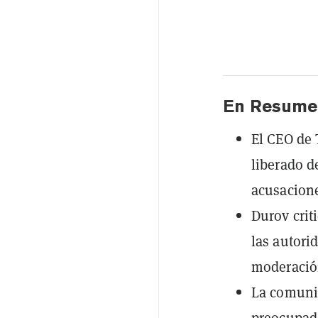
En Resume
El CEO de 
liberado d
acusacione
Durov crit
las autori
moderació
La comuni
preocupado