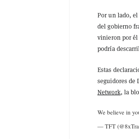
Por un lado, e
del gobierno f
vinieron por é
podría descarri
Estas declaraci
seguidores de D
Network
, la b
We believe in yo
— TFT (@8xTra