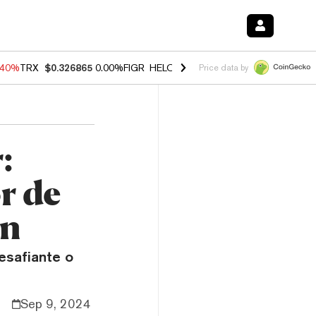
.40%
TRX
$0.326865
0.00%
FIGR_HELOC
$1.035
1.50%
HYPE
$55.73
Price data by
:
r de
ón
esafiante o
Sep 9, 2024