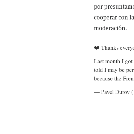
por presuntamen
cooperar con l
moderación.
❤️ Thanks everyo
Last month I got 
told I may be per
because the Fren
— Pavel Durov 