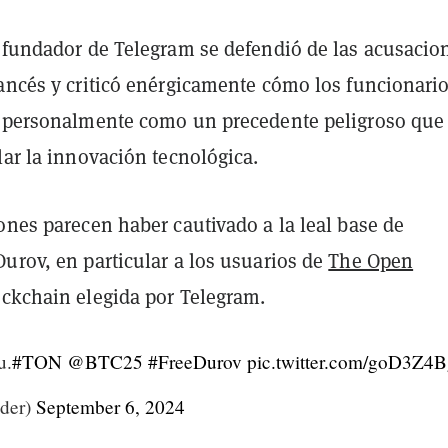
l fundador de Telegram se defendió de las acusacio
rancés y criticó enérgicamente cómo los funcionari
l personalmente como un precedente peligroso que
lar la innovación tecnológica.
ones parecen haber cautivado a la leal base de
urov, en particular a los usuarios de
The Open
lockchain elegida por Telegram.
u.
#TON
@BTC25
#FreeDurov
pic.twitter.com/goD3Z4
der)
September 6, 2024