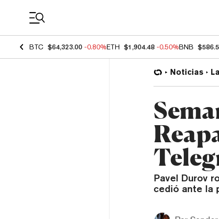
Coin Prices
BTC
$64,323.00
-0.80%
ETH
$1,904.48
-0.50%
BNB
$586.
Noticias
L
Seman
Reapa
Teleg
Pavel Durov ro
cedió ante la 