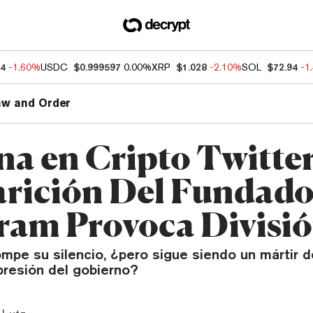
54
-1.60%
USDC
$0.999597
0.00%
XRP
$1.028
-2.10%
SOL
$72.94
-1
aw and Order
a en Cripto Twitter
rición Del Fundado
ram Provoca Divisi
mpe su silencio, ¿pero sigue siendo un mártir d
presión del gobierno?