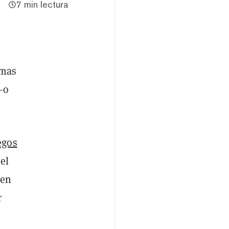
7 min lectura
imas
—o
egos
 el
gen
r