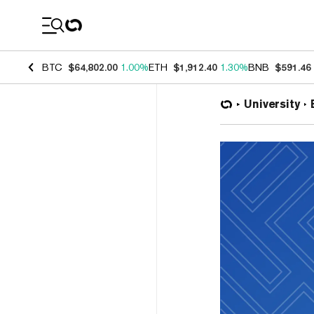
Coin Prices
BTC
$64,802.00
1.00%
ETH
$1,912.40
1.30%
BNB
$591.46
University