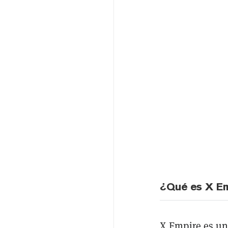
¿Qué es X E
X Empire es un