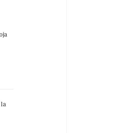
oja
 la