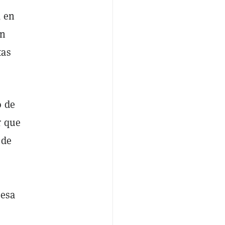
, en
en
tas
o de
r que
 de
e
 esa