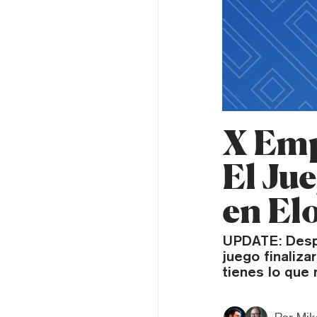
X Emp
El Ju
en El
UPDATE: Despu
juego finaliza
tienes lo que 