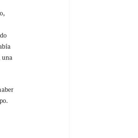
o,
ldo
abía
a una
haber
po.
s