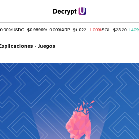
0.00%
USDC
$0.999691
0.00%
XRP
$1.027
-1.00%
SOL
$73.70
1.40
Explicaciones
Juegos