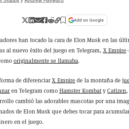
e Stubbs
y
Andrew Hayward
Add on Google
gadores han tocado la cara de Elon Musk en las últ
as al nuevo éxito del juego en Telegram,
X Empire
 como
originalmente se llamaba
.
orma de diferenciar
X Empire
de la montaña de
ju
anar
en Telegram como
Hamster Kombat
y
Catizen
,
rrollo cambió las adorables mascotas por una ima
mados de Elon Musk que debes tocar para acumula
nero en el juego.