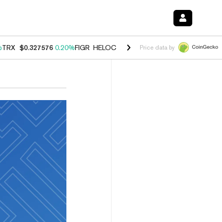
%
TRX
$0.327576
0.20%
FIGR_HELOC
$1.035
1.40%
HYPE
$55.74
2.5
Price data by