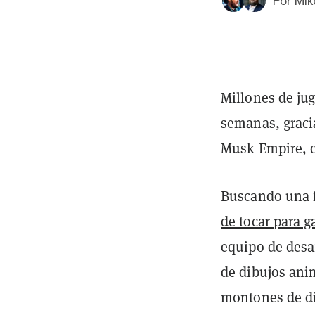
Por
Mik
Millones de ju
semanas, graci
Musk Empire,
Buscando una f
de tocar para g
equipo de desa
de dibujos ani
montones de di