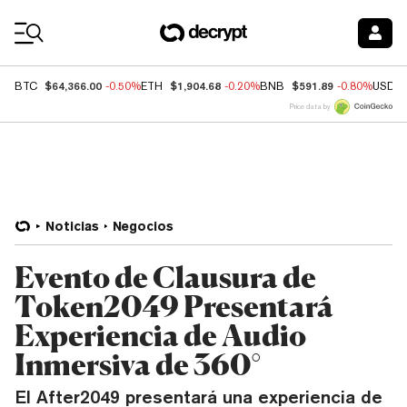
Coin Prices
$64,366.00
$1,904.68
$591.89
BTC
-0.50%
ETH
-0.20%
BNB
-0.80%
USDC
Price data by
Noticias
Negocios
Evento de Clausura de
Token2049 Presentará
Experiencia de Audio
Inmersiva de 360°
El After2049 presentará una experiencia de