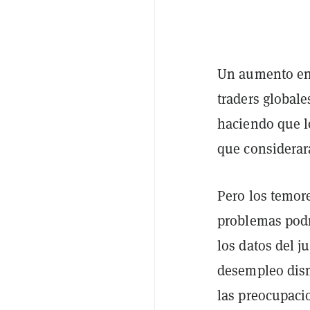
Un aumento en 
traders globale
haciendo que l
que considerar
Pero los temor
problemas podr
los datos del j
desempleo dism
las preocupacio