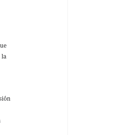
ue
 la
sión
e
a