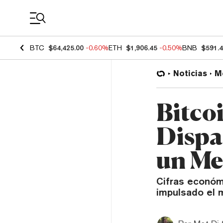
Coin Prices
BTC
$64,425.00
-0.60%
ETH
$1,906.45
-0.50%
BNB
$591.
Noticias
M
Bitco
Dispa
un Me
Cifras económ
impulsado el m