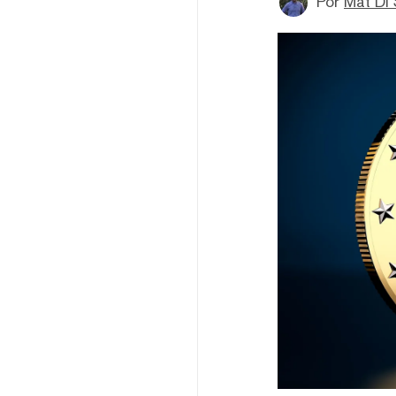
Por
Mat Di 