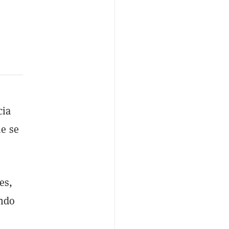
cia
e se
es,
ando