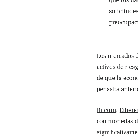
solicitude
preocupaci
Los mercados d
activos de ries
de que la econ
pensaba anteri
Bitcoin
,
Ether
con monedas di
significativame