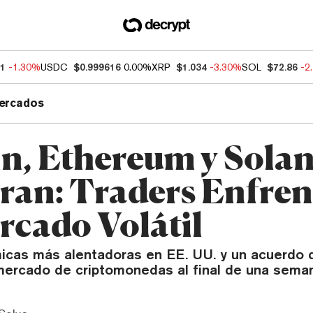
41
-1.30%
USDC
$0.999616
0.00%
XRP
$1.034
-3.30%
SOL
$72.86
-2
ercados
in, Ethereum y Solan
ran: Traders Enfre
rcado Volátil
icas más alentadoras en EE. UU. y un acuerdo 
ercado de criptomonedas al final de una semana