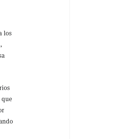
a los
,
sa
rios
e que
or
mando