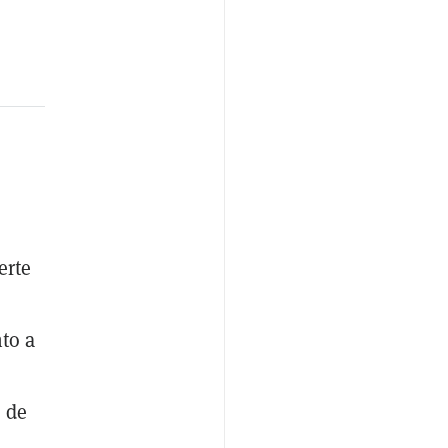
erte
to a
 de