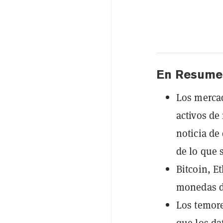
En Resume
Los merca
activos de
noticia de
de lo que 
Bitcoin, E
monedas di
Los temore
que los da