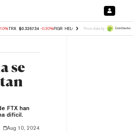
.10%
TRX
$0.326734
-0.30%
FIGR_HELOC
$1.02
-0.80%
HYPE
$55.84
Price data by
a se
ntan
de FTX han
 difícil.
Aug 10, 2024