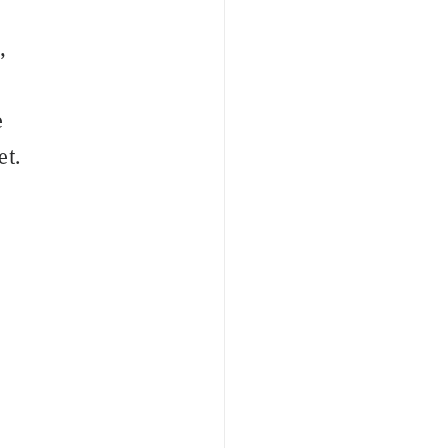
,
e
et.