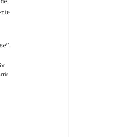
 del
ente
se”.
or
rris