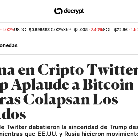
-1.00%
USDC
$0.999583
0.00%
XRP
$1.038
-2.40%
SOL
$72.96
-1.
onedas
a en Cripto Twitter
 Aplaude a Bitcoin
ras Colapsan Los
ados
de Twitter debatieron la sinceridad de Trump de
 mientras que EE.UU. y Rusia hicieron movimient