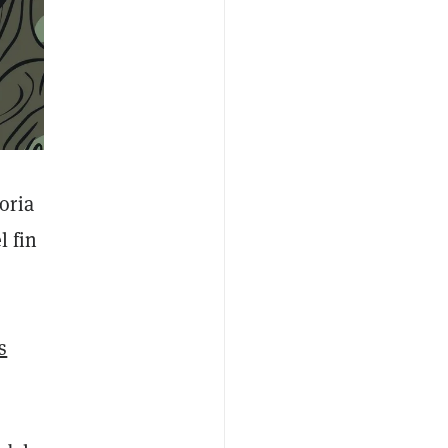
oria
l fin
l
s