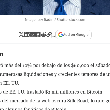
Image: Lev Radin / Shutterstock.com
Add on Google
n
yó más del 10% por debajo de los $60,000 el sábad
umerosas liquidaciones y crecientes temores de 
n EE. UU.
o de EE. UU. trasladó $2 mil millones en Bitcoin
 del mercado de la web oscura Silk Road, lo que g
re algunos fanáticos de Bitcoin.