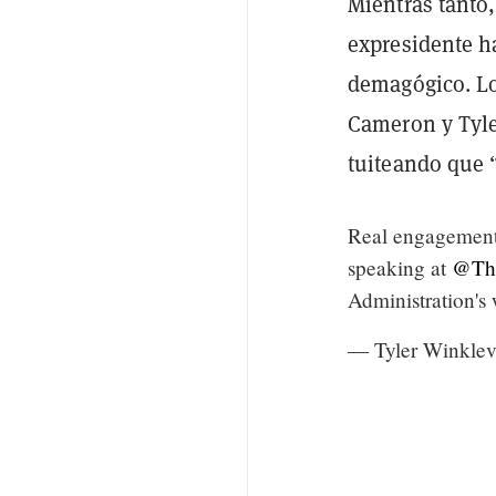
Mientras tanto,
expresidente h
demagógico. Lo
Cameron y Tyle
tuiteando que 
Real engagement
speaking at
@The
Administration's
— Tyler Winklev