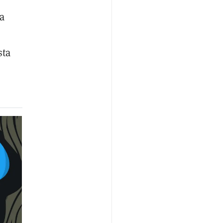
a
sta