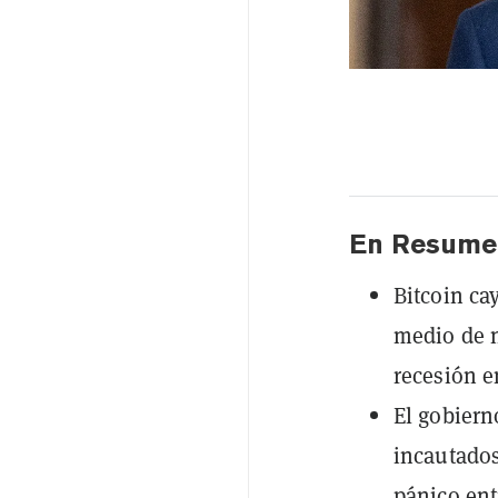
En Resume
Bitcoin ca
medio de n
recesión e
El gobiern
incautados
pánico ent