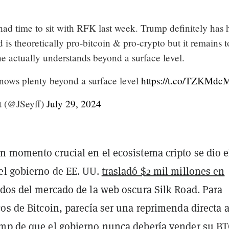
ad time to sit with RFK last week. Trump definitely has 
d is theoretically pro-bitcoin & pro-crypto but it remains t
 actually understands beyond a surface level.
nows plenty beyond a surface level
https://t.co/TZKMd
t (@JSeyff)
July 29, 2024
n momento crucial en el ecosistema cripto se dio e
el gobierno de EE. UU.
trasladó $2 mil millones en
dos del mercado de la web oscura Silk Road. Para
os de Bitcoin, parecía ser una reprimenda directa a
mp de que el gobierno nunca debería vender su BT