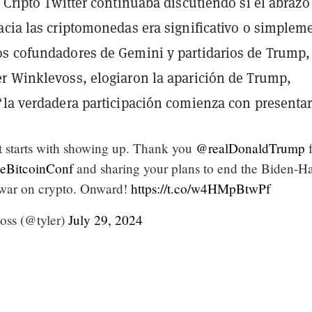
 Cripto Twitter continuaba discutiendo si el abrazo
acia las criptomonedas era significativo o simplem
s cofundadores de Gemini y partidarios de Trump,
r Winklevoss, elogiaron la aparición de Trump,
“la verdadera participación comienza con presentar
 starts with showing up. Thank you
@realDonaldTrump
f
BitcoinConf
and sharing your plans to end the Biden-Ha
 war on crypto. Onward!
https://t.co/w4HMpBtwPf
oss (@tyler)
July 29, 2024