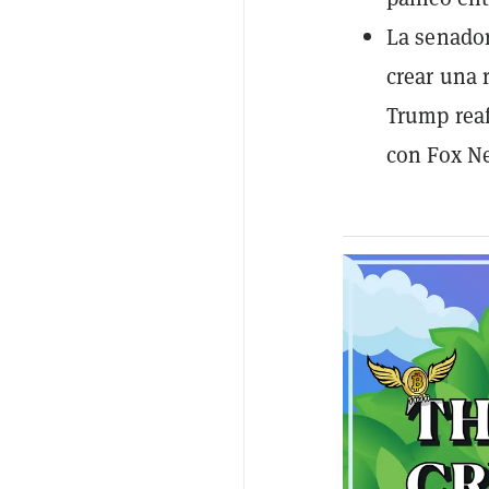
La senador
crear una 
Trump reaf
con Fox N