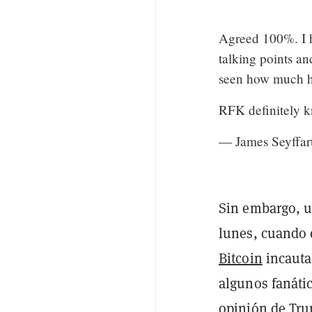
Agreed 100%. I h
talking points an
seen how much he
RFK definitely k
— James Seyffar
Sin embargo, u
lunes, cuando 
Bitcoin
incauta
algunos fanátic
opinión de Tru