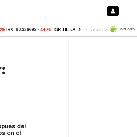
50%
TRX
$0.326698
-0.40%
FIGR_HELOC
$1.018
-0.70%
HYPE
$56.03
Price data by
:
spués del
os en el