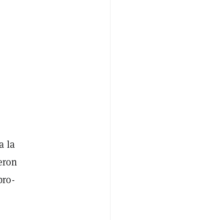
a la
jeron
pro-