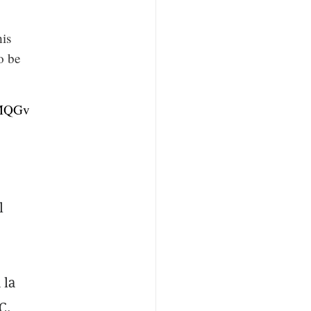
his
o be
cMQGv
l
 la
C.