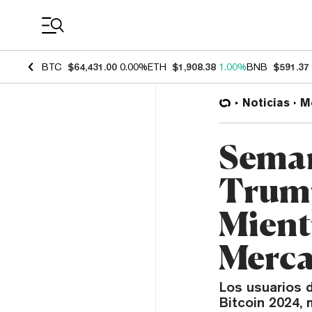
Coin Prices
BTC
$64,431.00
0.00%
ETH
$1,908.38
1.00%
BNB
$591.37
Noticias
M
Seman
Trump
Mient
Merc
Los usuarios 
Bitcoin 2024,