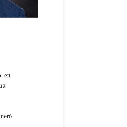
o, en
una
eneró