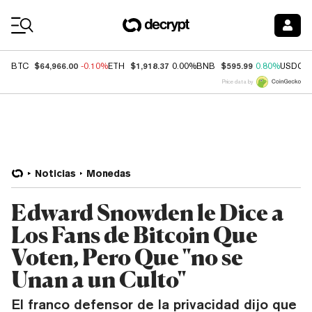
Coin Prices
$64,966.00
$1,918.37
$595.99
BTC
-0.10%
ETH
0.00%
BNB
0.80%
USDC
Price data by
Noticias
Monedas
Edward Snowden le Dice a
Los Fans de Bitcoin Que
Voten, Pero Que "no se
Unan a un Culto"
El franco defensor de la privacidad dijo que