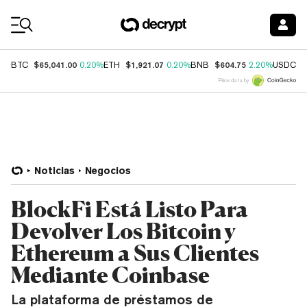
Coin Prices
$65,041.00
$1,921.07
$604.75
$
BTC
0.20%
ETH
0.20%
BNB
2.20%
USDC
Price data by
Noticias
Negocios
BlockFi Está Listo Para
Devolver Los Bitcoin y
Ethereum a Sus Clientes
Mediante Coinbase
La plataforma de préstamos de