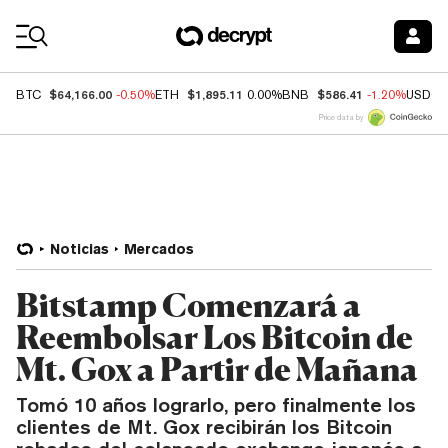
Coin Prices
$64,166.00
$1,895.11
$586.41
BTC
-0.50%
ETH
0.00%
BNB
-1.20%
USDC
Price data by
Noticias
Mercados
Bitstamp Comenzará a
Reembolsar Los Bitcoin de
Mt. Gox a Partir de Mañana
Tomó 10 años lograrlo, pero finalmente los
clientes de Mt. Gox recibirán los Bitcoin