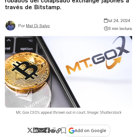
robados del colapsado exchange japonés a
través de Bitstamp.
Jul 24, 2024
Por
Mat Di Salvo
3 min lectura
Mt. Gox CEO’s appeal thrown out in court. Image: Shutterstock
Add on Google