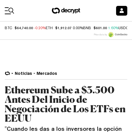
Coin Prices
$64,740.00
$1,912.07
$601.00
BTC
-0.20%
ETH
0.00%
BNB
1.60%
USDC
Price data by
Noticias
Mercados
Ethereum Sube a $3.500
Antes Del Inicio de
Negociación de Los ETFs en
EEUU
"Cuando les das a los inversores la opción