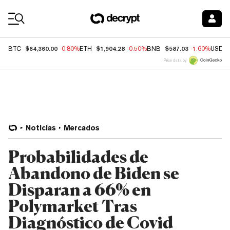
Coin Prices
$64,360.00
$1,904.28
$587.03
BTC
-0.80%
ETH
-0.50%
BNB
-1.60%
USDC
Price data by
Noticias
Mercados
Probabilidades de
Abandono de Biden se
Disparan a 66% en
Polymarket Tras
Diagnóstico de Covid