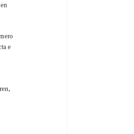
 en
úmero
cta e
ren,