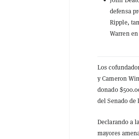
defensa pr
Ripple, ta
Warren en 
Los cofundador
y Cameron Wink
donado $500.00
del Senado de 
Declarando a l
mayores amenaz