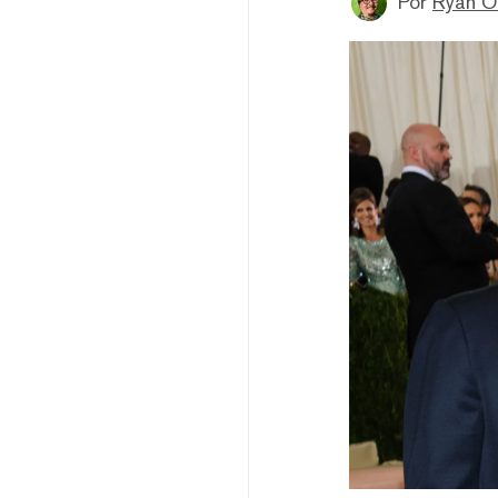
Por
Ryan 