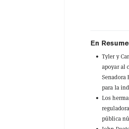
En Resume
Tyler y Ca
apoyar al 
Senadora 
para la in
Los herman
reguladora
pública nú
John Deato