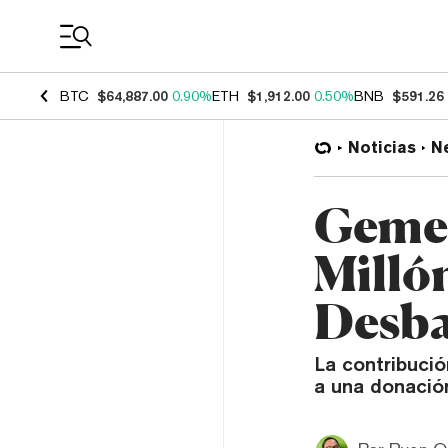
Coin Prices
BTC
$64,887.00
0.90%
ETH
$1,912.00
0.50%
BNB
$591.26
Noticias
N
Gemel
Milló
Desba
La contribuci
a una donació