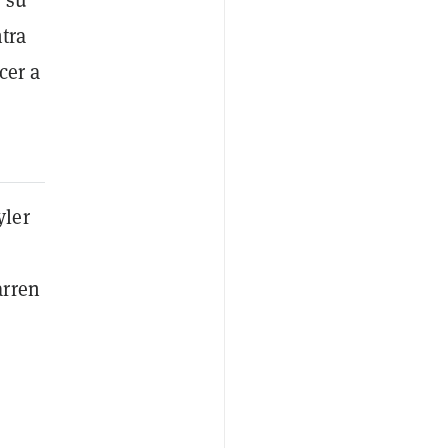
ntra
cer a
yler
arren