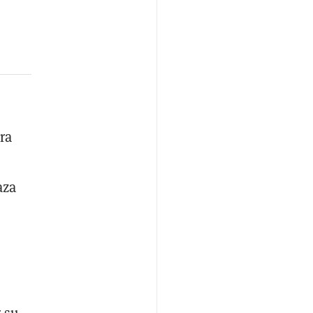
ra
aza
 su