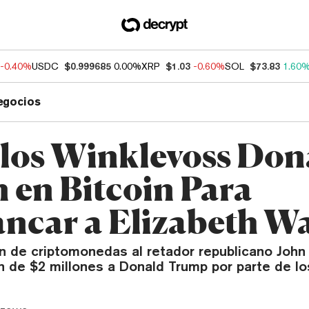
-0.40%
USDC
$0.999685
0.00%
XRP
$1.03
-0.60%
SOL
$73.83
1.60
egocios
os Winklevoss Don
n en Bitcoin Para
ncar a Elizabeth W
ón de criptomonedas al retador republicano John
n de $2 millones a Donald Trump por parte de l