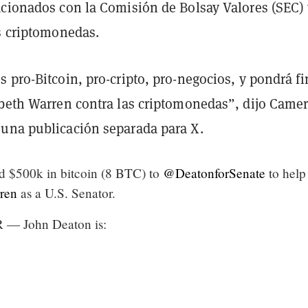
acionados con la Comisión de Bolsay Valores (SEC) 
as criptomonedas.
 pro-Bitcoin, pro-cripto, pro-negocios, y pondrá fin
abeth Warren contra las criptomonedas”, dijo Came
una publicación separada para X.
ted $500k in bitcoin (8 BTC) to
@DeatonforSenate
to help
ren
as a U.S. Senator.
R — John Deaton is: