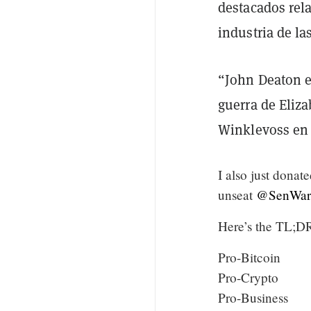
destacados rel
industria de l
“John Deaton es
guerra de Eliz
Winklevoss en 
I also just dona
unseat
@SenWar
Here’s the TL;D
Pro-Bitcoin
Pro-Crypto
Pro-Business