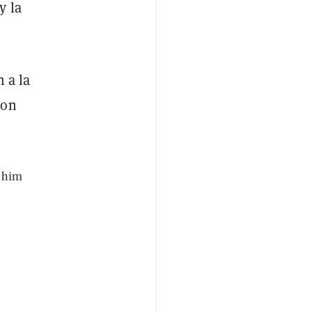
y la
 a la
ron
 him