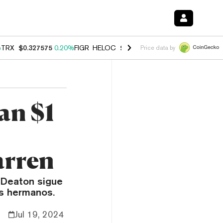
%
TRX
$0.327575
0.20%
FIGR_HELOC
$1.023
0.20%
HYPE
$54.16
-3.
Price data by
an $1
arren
 Deaton sigue
os hermanos.
Jul 19, 2024