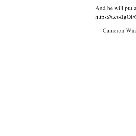
And he will put 
https://t.co/JgO
— Cameron Win