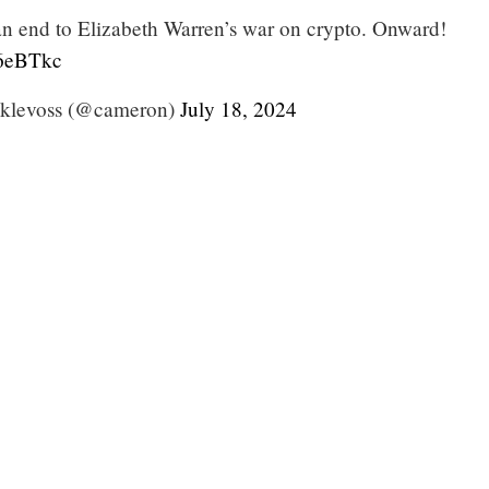
an end to Elizabeth Warren’s war on crypto. Onward!
F6eBTkc
klevoss (@cameron)
July 18, 2024