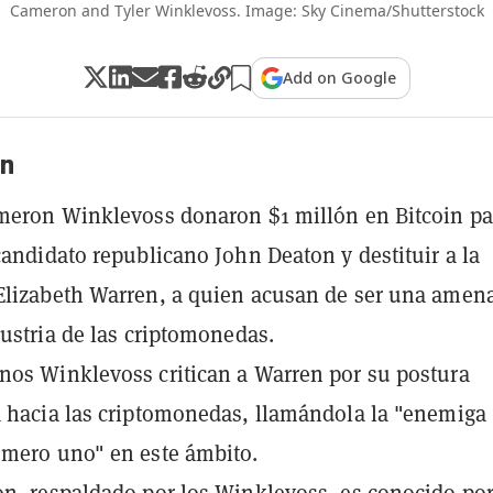
Cameron and Tyler Winklevoss. Image: Sky Cinema/Shutterstock
Add on Google
n
meron Winklevoss donaron $1 millón en Bitcoin pa
candidato republicano John Deaton y destituir a la
Elizabeth Warren, a quien acusan de ser una amen
dustria de las criptomonedas.
os Winklevoss critican a Warren por su postura
 hacia las criptomonedas, llamándola la "enemiga
mero uno" en este ámbito.
n, respaldado por los Winklevoss, es conocido por