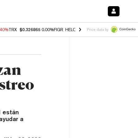
.40%
TRX
$0.326865
0.00%
FIGR_HELOC
$1.035
1.50%
HYPE
$56.65
Price data by
zan
streo
d están
ayudar a