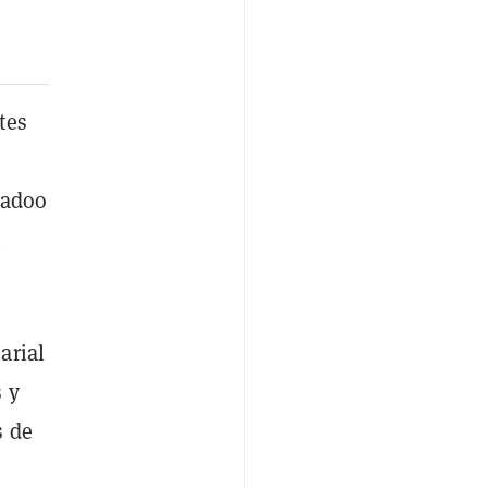
tes
sadoo
n
arial
 y
s de