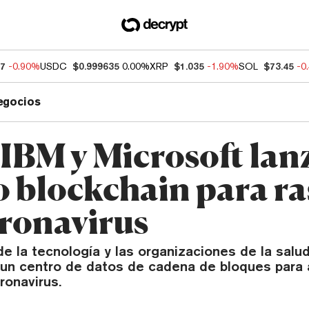
07
-0.90%
USDC
$0.999635
0.00%
XRP
$1.035
-1.90%
SOL
$73.45
-0
egocios
IBM y Microsoft lan
o blockchain para ra
oronavirus
e la tecnología y las organizaciones de la salu
 un centro de datos de cadena de bloques para 
ronavirus.