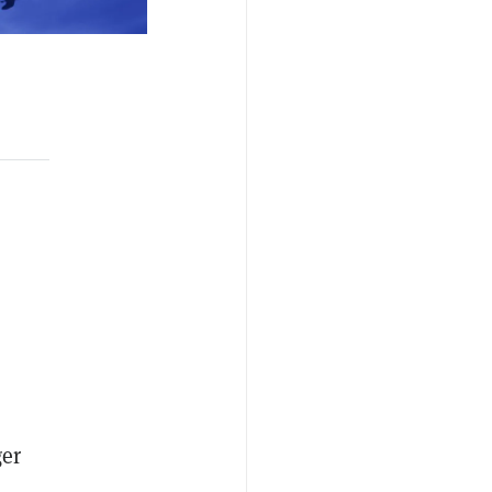
n
ger