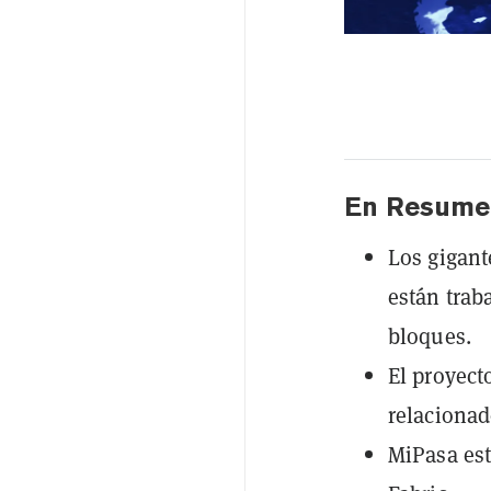
En Resume
Los gigant
están trab
bloques.
El proyect
relacionad
MiPasa est