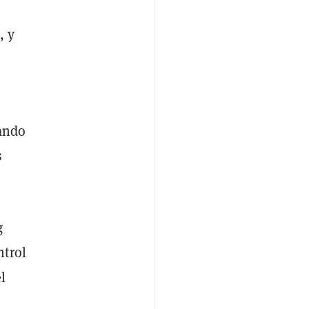
, y
yando
s
g
ntrol
l