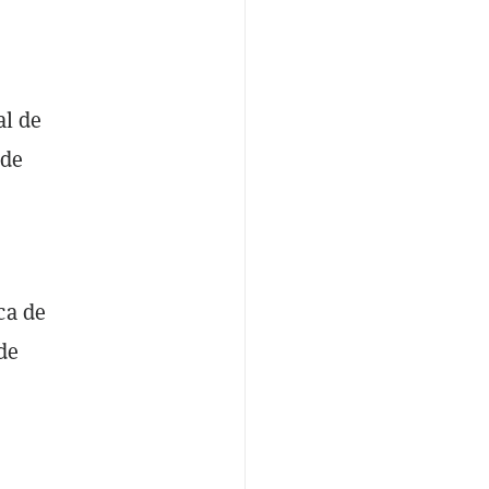
al de
 de
ca de
de