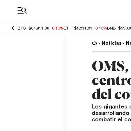
Coin Prices
BTC
$64,811.00
-0.10%
ETH
$1,911.91
-0.10%
BNB
$590.
Noticias
N
OMS, 
centr
del c
Los gigantes d
desarrollando
combatir el co