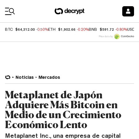
Coin Prices
$64,312.00
$1,902.66
$591.72
BTC
-0.50%
ETH
-0.20%
BNB
-0.80%
USDC
Price data by
Noticias
Mercados
Metaplanet de Japón
Adquiere Más Bitcoin en
Medio de un Crecimiento
Económico Lento
Metaplanet Inc., una empresa de capital