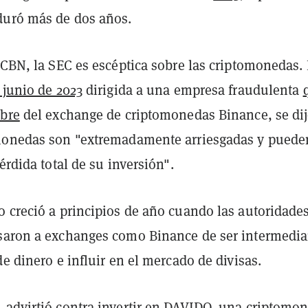
duró más de dos años.
 CBN, la SEC es escéptica sobre las criptomonedas.
 junio de 2023
dirigida a una empresa fraudulenta
mbre
del exchange de criptomonedas Binance, se di
monedas son "extremadamente arriesgadas y puede
pérdida total de su inversión".
o creció a principios de año cuando las autoridade
saron a exchanges como Binance de ser intermedia
de dinero e influir en el mercado de divisas.
advirtió contra invertir en
DAVIDO
, una criptomo