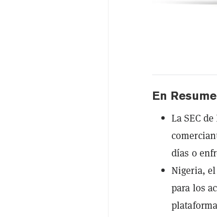
En Resume
La SEC de 
comerciant
días o enf
Nigeria, e
para los a
plataforma