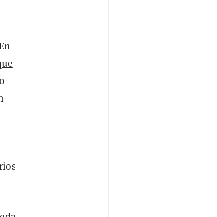
 En
que
jo
n
s
rios
neda