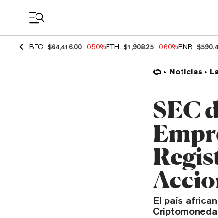
Coin Prices
BTC
$64,416.00
-0.50%
ETH
$1,908.25
-0.60%
BNB
$590.
Noticias
L
SEC d
Empre
Regis
Accio
El país africa
Criptomonedas