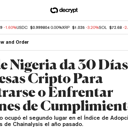
49
-1.60%
USDC
$0.999804
0.00%
XRP
$1.035
-3.20%
SOL
$72.68
-2
aw and Order
e Nigeria da 30 Días
sas Cripto Para
trarse o Enfrentar
nes de Cumplimien
no ocupó el segundo lugar en el Índice de Adopc
 de Chainalysis el año pasado.