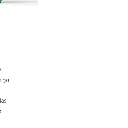
y
n 30
las
e