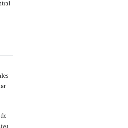
ntral
ales
tar
 de
tivo