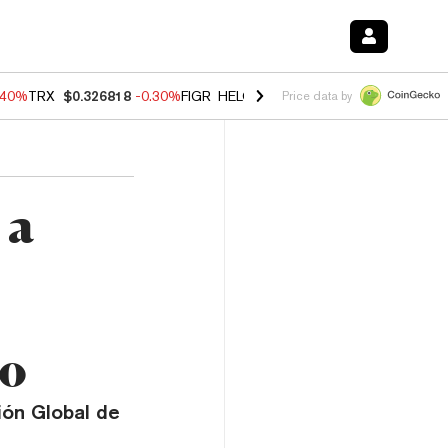
.40%
TRX
$0.326818
-0.30%
FIGR_HELOC
$1.02
-2.00%
HYPE
$56.27
Price data by
 a
to
ión Global de