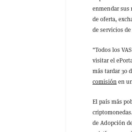
enmendar sus re
de oferta, exch
de servicios de
"Todos los VAS
visitar el ePor
más tardar 30 d
comisión
en un
El país más po
criptomonedas.
de Adopción d