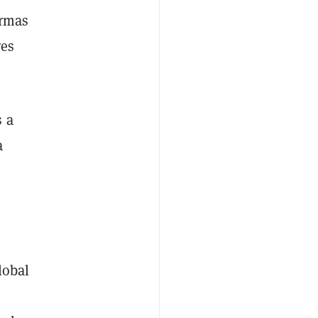
ormas
res
s a
a
lobal