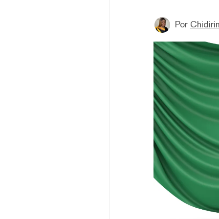
Por
Chidir