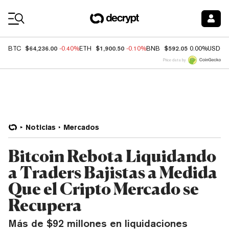
Coin Prices
$64,236.00
$1,900.50
$592.05
BTC
-0.40%
ETH
-0.10%
BNB
0.00%
USDC
Price data by
Noticias
Mercados
Bitcoin Rebota Liquidando
a Traders Bajistas a Medida
Que el Cripto Mercado se
Recupera
Más de $92 millones en liquidaciones