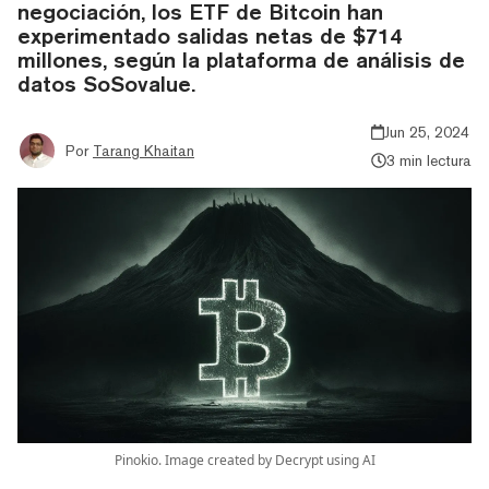
negociación, los ETF de Bitcoin han
experimentado salidas netas de $714
millones, según la plataforma de análisis de
datos SoSovalue.
Jun 25, 2024
Por
Tarang Khaitan
3 min lectura
Pinokio. Image created by Decrypt using AI