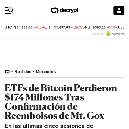
Coin Prices
$64,266.00
$1,897.63
$593.25
BTC
-0.30%
ETH
-0.20%
BNB
-0.10%
USDC
Price data by
Noticias
Mercados
ETFs de Bitcoin Perdieron
$174 Millones Tras
Confirmación de
Reembolsos de Mt. Gox
En las últimas cinco sesiones de