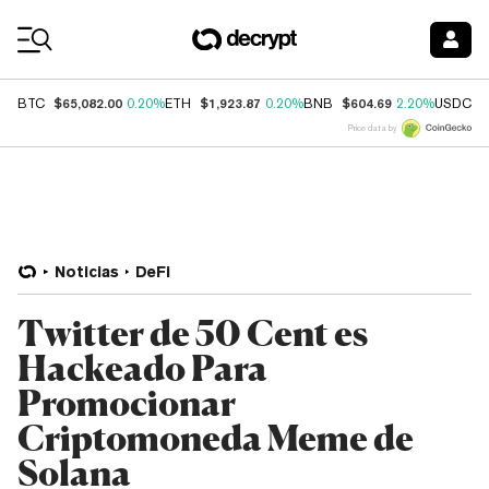
Coin Prices
$65,082.00
$1,923.87
$604.69
$
BTC
0.20%
ETH
0.20%
BNB
2.20%
USDC
Price data by
Noticias
DeFi
Twitter de 50 Cent es
Hackeado Para
Promocionar
Criptomoneda Meme de
Solana