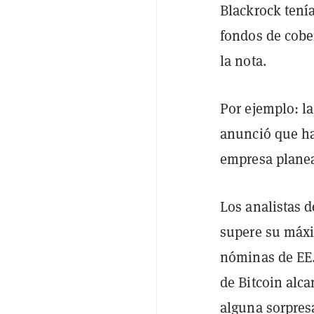
Blackrock tení
fondos de cober
la nota.
Por ejemplo: l
anunció que ha
empresa planea
Los analistas d
supere su máxi
nóminas de EE.
de Bitcoin alc
alguna sorpres