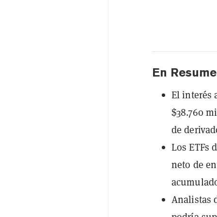
En Resume
El interés
$38.760 mi
de derivad
Los ETFs d
neto de en
acumulado
Analistas 
podría sup