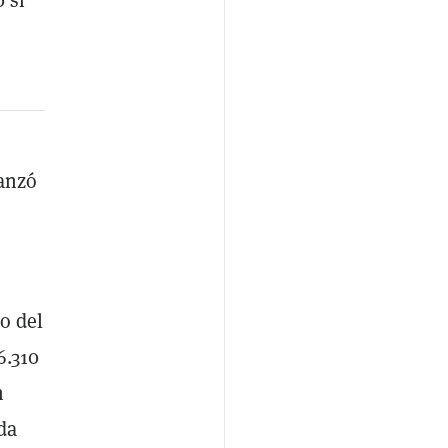
canzó
o del
6.310
n
da