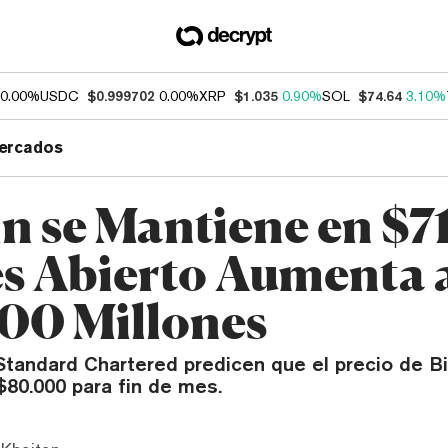
0.00%
USDC
$0.999702
0.00%
XRP
$1.035
0.90%
SOL
$74.64
3.10%
ercados
in se Mantiene en $7
és Abierto Aumenta 
00 Millones
Standard Chartered predicen que el precio de Bi
$80.000 para fin de mes.