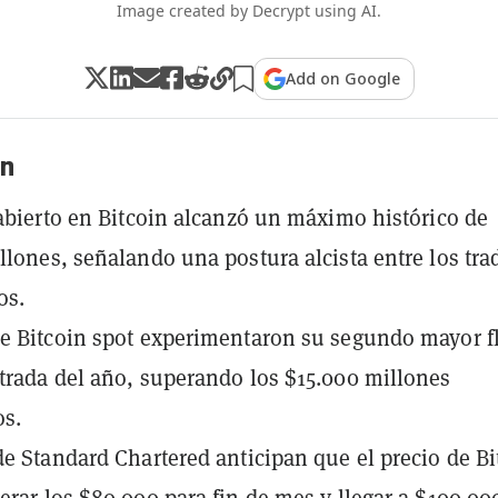
Image created by Decrypt using AI.
Add on Google
n
 abierto en Bitcoin alcanzó un máximo histórico de
llones, señalando una postura alcista entre los tra
os.
e Bitcoin spot experimentaron su segundo mayor f
trada del año, superando los $15.000 millones
s.
de Standard Chartered anticipan que el precio de Bi
erar los $80.000 para fin de mes y llegar a $100.000