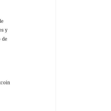
de
es y
 de
tcoin