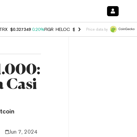
TRX
$0.327349
0.20%
FIGR_HELOC
$1.023
-1.20%
HYPE
$54.35
-2.
Price data by
1.000:
a Casi
tcoin
Jun 7, 2024