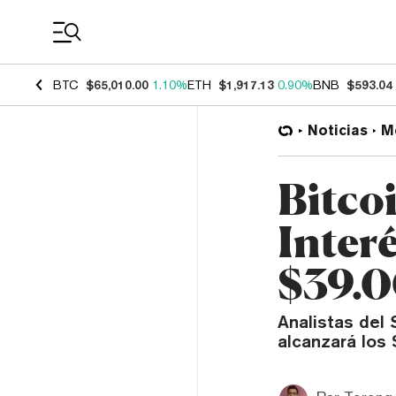
Coin Prices
BTC
$65,010.00
1.10%
ETH
$1,917.13
0.90%
BNB
$593.04
Noticias
M
Bitco
Inter
$39.0
Analistas del 
alcanzará los 