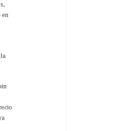
s,
ó en
 la
.
oin
recio
ya