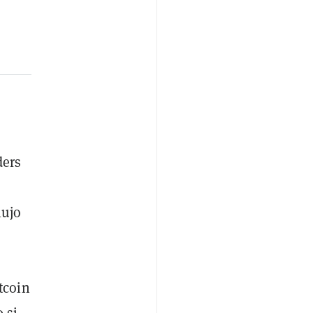
ders
lujo
tcoin
 si