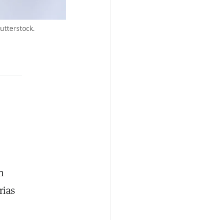
utterstock.
n
rias