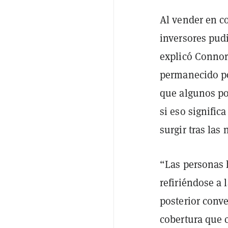
Al vender en co
inversores pud
explicó Connor
permanecido po
que algunos po
si eso signific
surgir tras las
“Las personas 
refiriéndose a 
posterior conv
cobertura que 