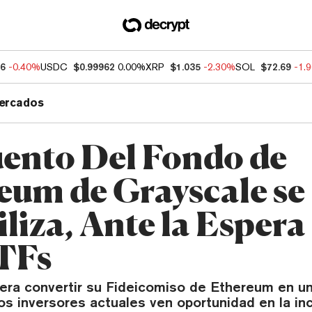
86
-0.40%
USDC
$0.99962
0.00%
XRP
$1.035
-2.30%
SOL
$72.69
-1.
ercados
ento Del Fondo de
eum de Grayscale se
liza, Ante la Espera
TFs
era convertir su Fideicomiso de Ethereum en 
los inversores actuales ven oportunidad en la in