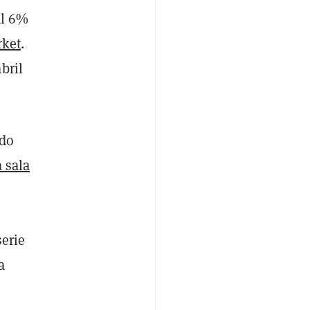
al 6%
ket
.
bril
ado
a sala
serie
a