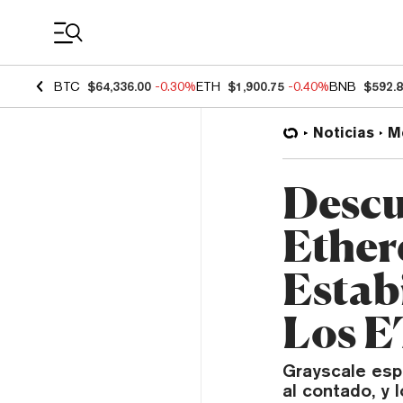
Coin Prices
BTC
$64,336.00
-0.30%
ETH
$1,900.75
-0.40%
BNB
$592.
Noticias
M
Descu
Ether
Estabi
Los E
Grayscale esp
al contado, y 