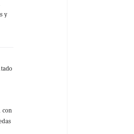
l
s y
ntado
n con
edas