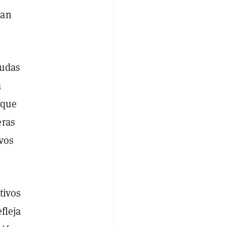
tan
dudas
a
 que
eras
ivos
tivos
fleja