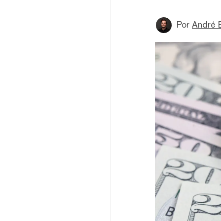
Por
André 