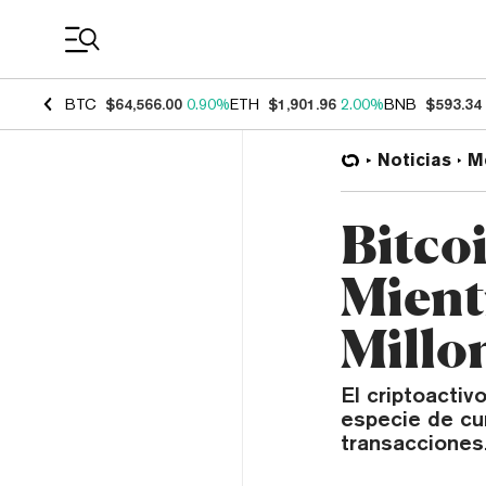
Coin Prices
BTC
$64,566.00
0.90%
ETH
$1,901.96
2.00%
BNB
$593.34
Noticias
M
Bitco
Mient
Millo
El criptoacti
especie de cu
transacciones