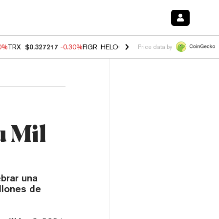
00%
TRX
$0.327217
-0.30%
FIGR_HELOC
$1.02
1.70%
HYPE
$55.36
-
Price data by
u Mil
brar una
llones de