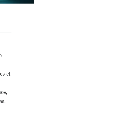
o
.
es el
nce,
as.