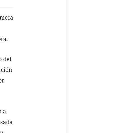
imera
ra.
o del
ación
er
o a
asada
en