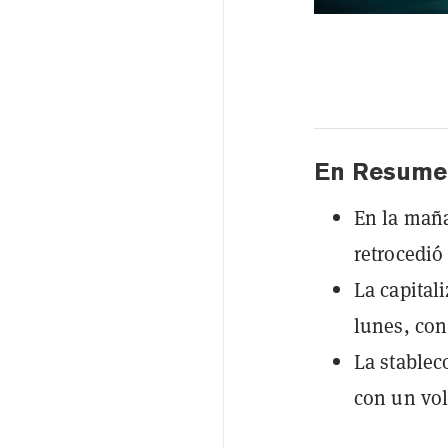
En Resume
En la maña
retrocedió
La capital
lunes, con
La stablec
con un vol