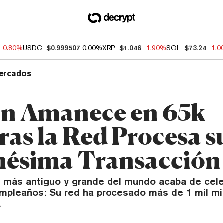
-0.80%
USDC
$0.999507
0.00%
XRP
$1.046
-1.90%
SOL
$73.24
-1.
ercados
in Amanece en 65k
ras la Red Procesa s
nésima Transacción
vo más antiguo y grande del mundo acaba de cele
mpleaños: Su red ha procesado más de 1 mil mi
.