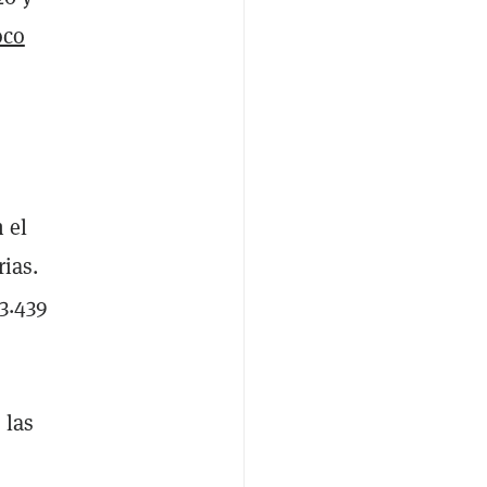
oco
 el
rias.
93.439
 las