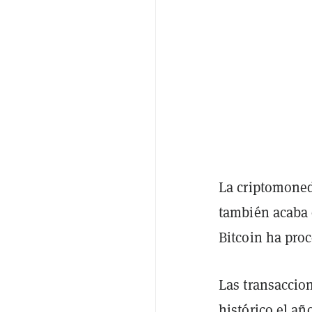
La criptomoned
también acaba 
Bitcoin ha pro
Las transaccion
histórico
el año