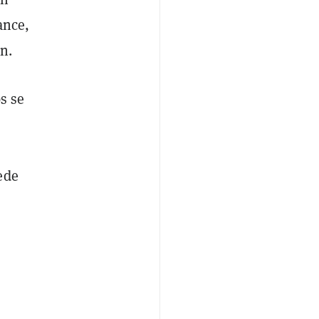
ance,
n.
s se
ede