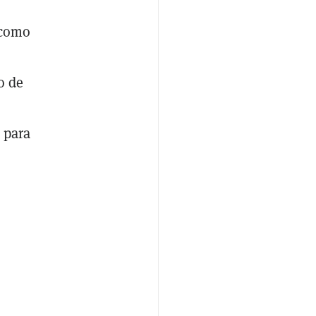
 como
o de
 para