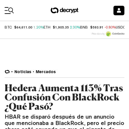
Coin Prices
$64,611.00
$1,905.35
$593.91
BTC
1.20%
ETH
2.30%
BNB
-0.80%
USDC
Price data by
Noticias
Mercados
Hedera Aumenta 113% Tras
Confusión Con BlackRock
¿Qué Pasó?
HBAR se disparó después de un anuncio
que mencionaba a BlackRock, pero el precio