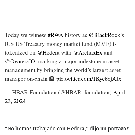
Today we witness
#RWA
history as
@BlackRock
’s
ICS US Treasury money market fund (MMF) is
tokenized on
@Hedera
with
@ArchaxEx
and
@OwneraIO
, marking a major milestone in asset
management by bringing the world’s largest asset
manager on-chain 🏦
pic.twitter.com/1Kye8cjAJx
— HBAR Foundation (@HBAR_foundation)
April
23, 2024
“No hemos trabajado con Hedera,” dijo un portavoz