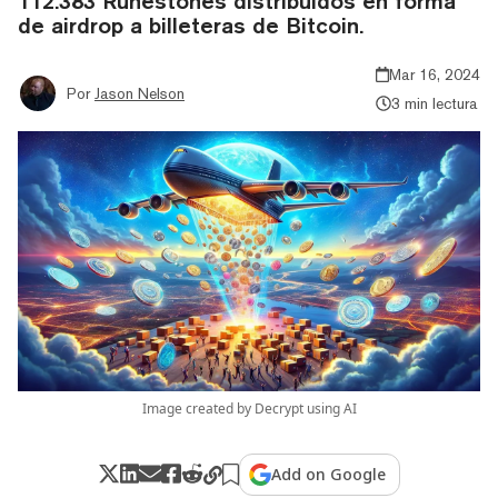
112.383 Runestones distribuidos en forma
de airdrop a billeteras de Bitcoin.
Mar 16, 2024
Por
Jason Nelson
3 min lectura
Image created by Decrypt using AI
Add on Google