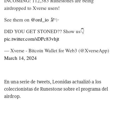
INCOMING: 112,383 Runestones are being
airdropped to Xverse users!
See them on
@ord_io
🔭✨
DID YOU GET STONED?? Show us👇
pic.twitter.com/sDPc83vhjt
— Xverse - Bitcoin Wallet for Web3 (@XverseApp)
March 14, 2024
En una serie de tweets, Leonidas actualizó a los
coleccionistas de Runestone sobre el programa del
airdrop.