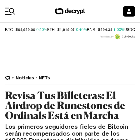
Coin Prices
$64,959.00
$1,919.07
$594.34
$
BTC
0.50%
ETH
0.40%
BNB
1.00%
USDC
Price data by
Noticias
NFTs
Revisa Tus Billeteras: El
Airdrop de Runestones de
Ordinals Está en Marcha
Los primeros seguidores fieles de Bitcoin
serán recompensados con parte de los