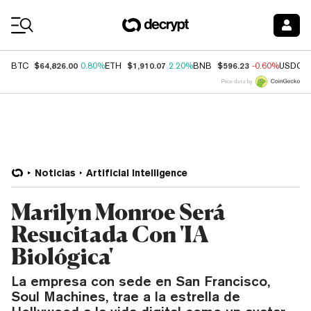
Coin Prices
$64,826.00
$1,910.07
$596.23
BTC
0.80%
ETH
2.20%
BNB
-0.60%
USDC
Price data by
Noticias
Artificial Intelligence
Marilyn Monroe Será
Resucitada Con 'IA
Biológica'
La empresa con sede en San Francisco,
Soul Machines, trae a la estrella de